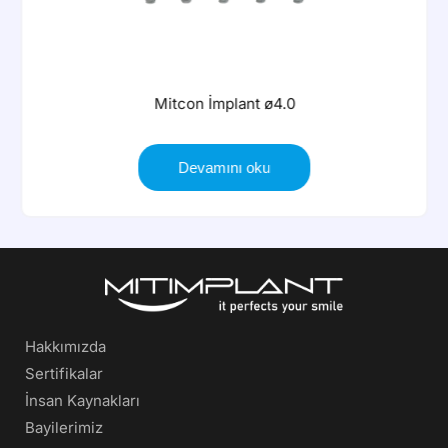
Mitcon İmplant ø4.0
Devamını oku
Hakkımızda
Sertifikalar
İnsan Kaynakları
Bayilerimiz