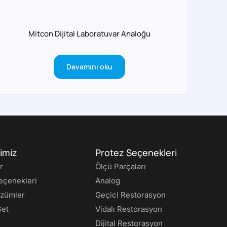
Mitcon Dijital Laboratuvar Analoğu
Devamını oku
imiz
Protez Seçenekleri
r
Ölçü Parçaları
eçenekleri
Analog
özümler
Geçici Restorasyon
Set
Vidalı Restorasyon
Dijital Restorasyon