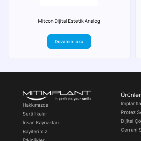
Mitcon Dijital Estetik Analog
Devamını oku
Ürünler
İmplantla
Hakkımızda
Protez S
Sertifikalar
Dijital Ç
İnsan Kaynakları
Cerrahi 
Bayilerimiz
Etkinlikler