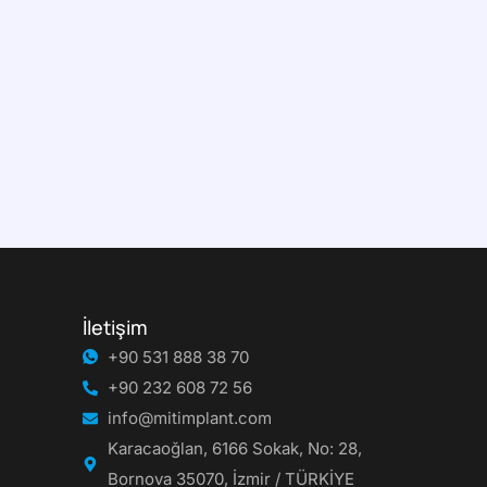
İletişim
+90 531 888 38 70
+90 232 608 72 56
info@mitimplant.com
Karacaoğlan, 6166 Sokak, No: 28,
Bornova 35070, İzmir / TÜRKİYE