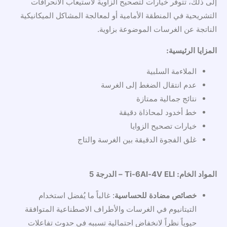
إلى ذلك، تتوفر خيارات لتصحيح الزاوية لاستيعاب الانحرافات
التشريحية في المنطقة الأمامية أو لمعالجة المشاكل الميكانيكية
الناتجة عن الغرسات الموضوعة بزاوية.
المزايا الرئيسية:
الملاءمة السلبية
عدم انتقال الضغط إلى الغرسة
نتائج جمالية ممتازة
خط أخدود لمحاذاة دقيقة
خيارات تصحيح الزوايا
غلق الفجوة الدقيقة بين الغرسة والتاج
المواد الخام: Ti-6Al-4V ELI – الدرجة 5
خصائص مضادة للحساسية
: غالباً ما يُفضل استخدام
التيتانيوم في الغرسات والأطراف الاصطناعية المتوافقة
حيوياً نظراً لانخفاض احتمالية تسببه في حدوث تفاعلات