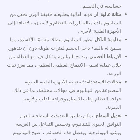
حساسية في الجسم.
متانة عالية
: إن قوته العالية وطبيعته خفيفة الوزن تجعل من
التيتانيوم مادة مثالية لزراعة العظام والأسنان، بالإضافة إلى
الأجهزة الطبية الأخرى.
مقاومة التآكل
: يطور التيتانيوم سطحًا مقاومًا للأكسدة، مما
يسمح له بالبقاء داخل الجسم لفترات طويلة دون أن يتدهور.
الارتباط العظمي
: يندمج التيتانيوم بشكل جيد مع العظام من
خلال عملية تُسمى الاندماج العظمي العظمي، مما يعزز ثبات
الزرعة.
مجالات الاستخدام
: تُستخدم الأجهزة الطبية الحيوية
المصنوعة من التيتانيوم في مجالات مختلفة، بما في ذلك
جراحة العظام وطب الأسنان وجراحة القلب والأوعية
الدموية.
تعديل السطح
: يمكن تطبيق التعديلات السطحية لتعزيز
التوافق الحيوي للتيتانيوم، وتحسين التفاعل بين الغرسة
وبيئتها البيولوجية. وبفضل هذه الخصائص، أصبح التيتانيوم