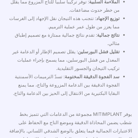
الملاءمة السلبية
: توفر تركيباً سلبياً للتاج المزروع مما يقلل
من خطر حدوث مضاعفات.
توزيع الإجهاد
: تتجنب هذه التيجان نقل الإجهاد إلى الغرسات
مما يعزز من طول عمر عملية الترميم.
نتائج جمالية
: تقدم نتائج جمالية ممتازة مع تصميم إطباق
مثالي.
تقليل فشل البورسلين
: يقلل تصميم الإطار أو الدعامة غير
المعدل من فشل البورسلين، مما يسمح بإجراء عمليات
تركيب التيجان والجسور التقليدية.
سد الفجوة الدقيقة المختومة
: تسدّ الترميمات الأسمنتية
الفجوة الدقيقة بين الدعامة المزروعة والتاج، مما يمنع
البقايا البكتيرية من الانتقال إلى الحيز بين الدعامة والتاج.
يوفر MITIMPLANT مجموعة من الدعامات التي تتميز بخط
شطب يضمن المحاذاة الدقيقة وموضع التاج مع الحفاظ على
الاعتبارات الجمالية فيما يتعلق بالوضع الشدقي اللساني. بالإضافة