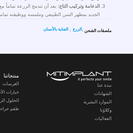
الدعامة وتركيب التاج
: بعد أن تندمج الزرعة تماماً 
الجديد بمظهر السن الطبيعي وملمسه ووظيفته تماما
,
الزرع
العناية بالأسنان
ملصقات الشحن :
منتجاتنا
الغرسات
نبذة عنا
خيارات الأ
الشهادات
الحلول الر
الموارد البشرية
طقم جراح
وكلاؤنا
الفعاليات