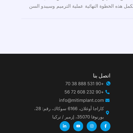
ُكمل هذه الخطوة النهائية عملية الترميم وسيبدو السن
اتصل بنا
+90 531 888 38 70
+90 232 608 72 56
info@mitimplant.com
كاراجا أوغلان، 6166 سوكاك، رقم: 28،
بورنوفا 35070، إزمير / تركيا